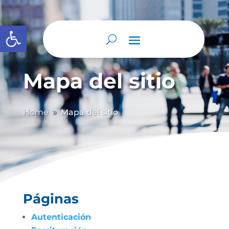
Abrir barra de herramientas
Mapa del sitio
Home
Mapa del sitio
9
Páginas
Autenticación