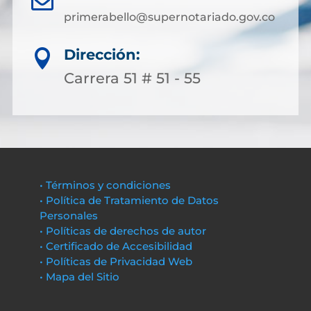
primerabello@supernotariado.gov.co
Dirección:

Carrera 51 # 51 - 55
• Términos y condiciones
• Política de Tratamiento de Datos
Personales
• Políticas de derechos de autor
• Certificado de Accesibilidad
• Políticas de Privacidad Web
• Mapa del Sitio