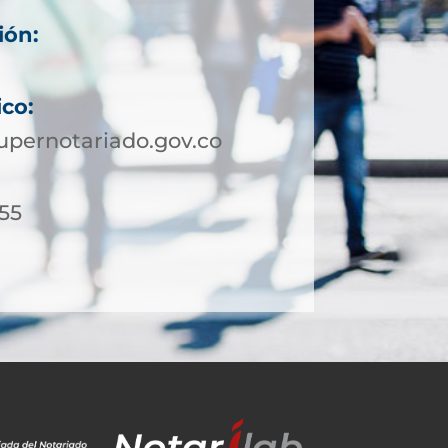
ión:
ico:
upernotariado.gov.co
 55