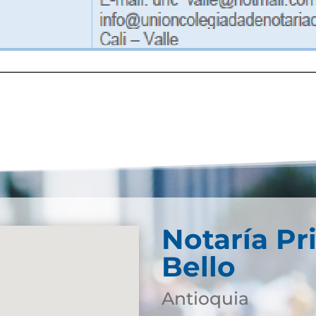
Notaría Pr
Bello
Antioquia