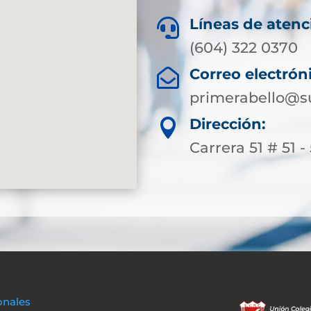
Líneas de atenc

(604) 322 0370
Correo electrón

primerabello@s
Dirección:

Carrera 51 # 51 -
onales