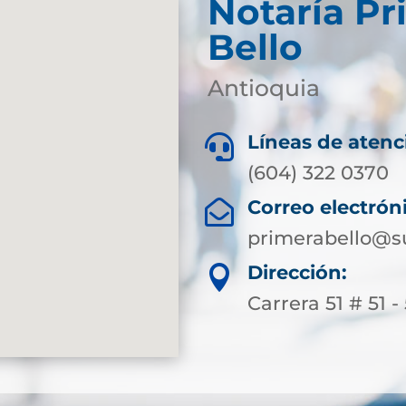
Notaría Pr
Bello
Antioquia
Líneas de atenc

(604) 322 0370
Correo electrón

primerabello@s
Dirección:

Carrera 51 # 51 -