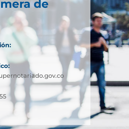
imera de
ión:
ico:
upernotariado.gov.co
 55