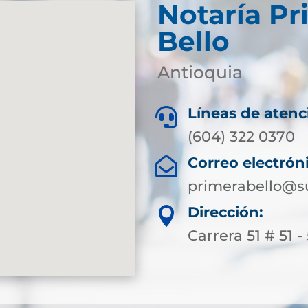
Notaría Pr
Bello
Antioquia
Líneas de atenc

(604) 322 0370
Correo electrón

primerabello@s
Dirección:

Carrera 51 # 51 -