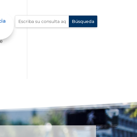
cia
fe