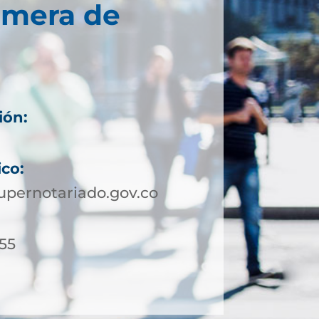
imera de
ión:
ico:
upernotariado.gov.co
 55