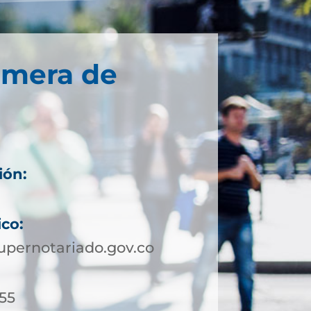
imera de
ión:
ico:
upernotariado.gov.co
 55