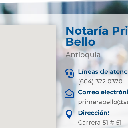
Notaría Pr
Bello
Antioquia
Líneas de atenc

(604) 322 0370
Correo electrón

primerabello@s
Dirección:

Carrera 51 # 51 -