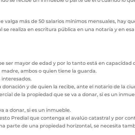
ando se recibe un inmueble o parte de él o cuando lo que
e valga más de 50 salarios mínimos mensuales, hay que
l se realiza en escritura pública en una notaría y en es
be ser mayor de edad y por lo tanto está en capacidad d
a madre, ambos o quien tiene la guarda.
 interesados.
a donación y de quien la recibe, ante el notario de la c
ercial de la propiedad que se va a donar, si es un inmu
va a donar, si es un inmueble.
sto Predial que contenga el avalúo catastral y por contr
a parte de una propiedad horizontal, se necesita tambié