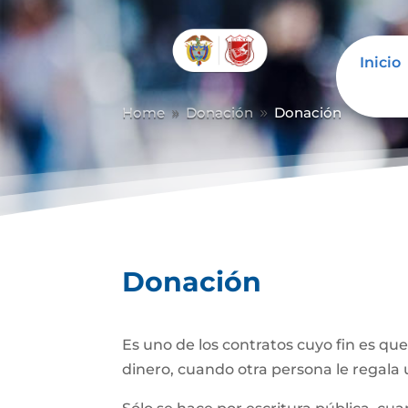
Inicio
Abrir barra de herramientas
Home
Donación
Donación
9
9
Donación
Es uno de los contratos cuyo fin es qu
dinero, cuando otra persona le regala u