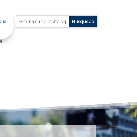
cia
e
e