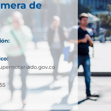
imera de
ión:
ico:
upernotariado.gov.co
 55