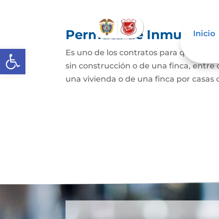
Permuta de Inmuebles
Inicio
Abrir barra de herramientas
Es uno de los contratos para que una p
sin construcción o de una finca, entre 
una vivienda o de una finca por casas o