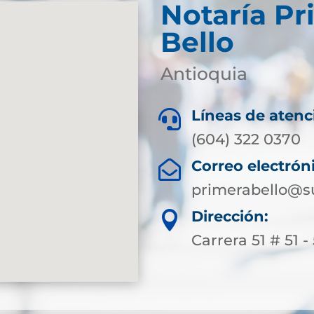
Notaría Pr
Bello
Antioquia
Líneas de atenc

(604) 322 0370
Correo electrón

primerabello@s
Dirección:

Carrera 51 # 51 -