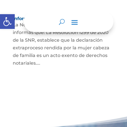
Abrir barra de herramientas
Información para Mujeres.
La Notaría Primera de Bello se permite
informas que: La Resolución 1299 de 2020
de la SNR, establece que la declaración
extraproceso rendida por la mujer cabeza
de familia es un acto exento de derechos
notariales....