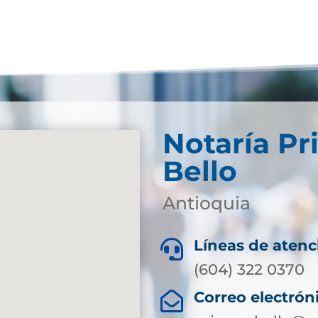
Notaría Pr
Bello
Antioquia
Líneas de atenc

(604) 322 0370
Correo electrón
