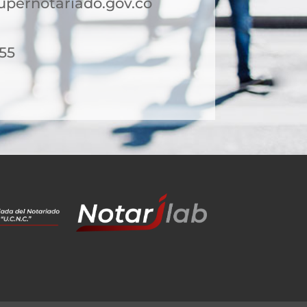
upernotariado.gov.co
 55