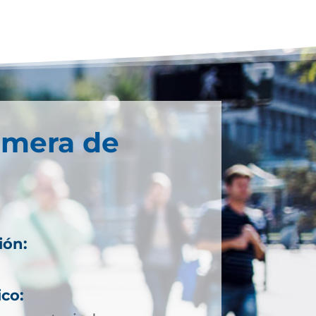
imera de
ión:
ico: