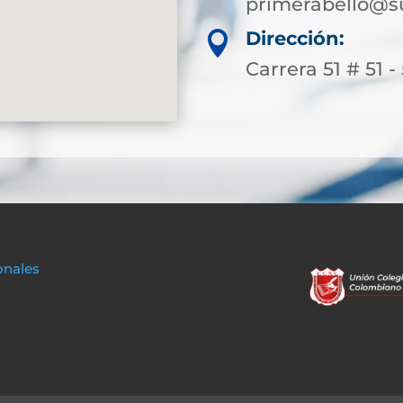
primerabello@s
Dirección:

Carrera 51 # 51 -
onales