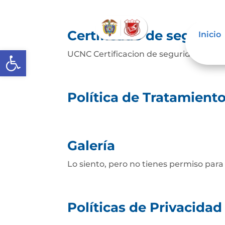
Certificado de segurid
Inicio
Abrir barra de herramientas
UCNC Certificacion de seguridad (1)De
Política de Tratamient
Galería
Lo siento, pero no tienes permiso para
Políticas de Privacida