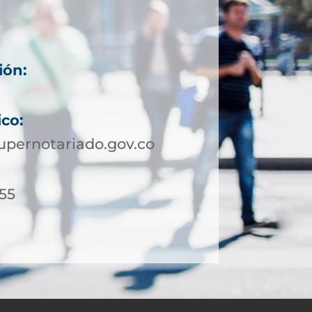
ión:
ico:
upernotariado.gov.co
 55