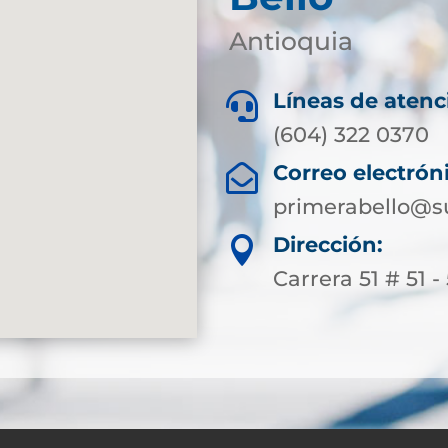
Antioquia
Líneas de atenc

(604) 322 0370
Correo electrón

primerabello@s
Dirección:

Carrera 51 # 51 -