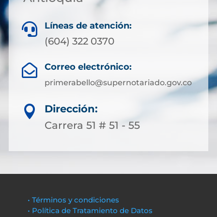
Líneas de atención:

(604) 322 0370
Correo electrónico:

primerabello@supernotariado.gov.co
Dirección:

Carrera 51 # 51 - 55
• Términos y condiciones
• Política de Tratamiento de Datos